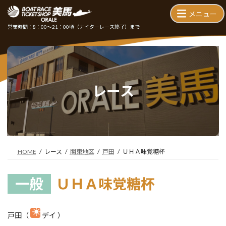
コ
ナ
ン
ビ
テ
ゲ
営業時間：8：00～21：00頃
（ナイターレース終了）まで
ン
ー
ツ
シ
へ
ョ
ス
ン
キ
に
ッ
移
レース
プ
動
HOME
レース
関東地区
戸田
ＵＨＡ味覚糖杯
一般
ＵＨＡ味覚糖杯
戸田（
デイ ）