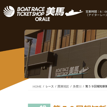
コ
ナ
ン
ビ
営業時間：8：00
テ
ゲ
（ナイターレー
ン
ー
ツ
シ
へ
ョ
ス
ン
キ
に
ッ
移
プ
動
HOME
レース
関東地区
多摩川
第５９回報知新