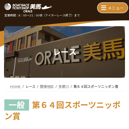
コ
ナ
ン
ビ
テ
ゲ
営業時間：8：00～21：00頃
（ナイターレース終了）まで
ン
ー
ツ
シ
へ
ョ
ス
ン
キ
に
ッ
移
レース
プ
動
HOME
レース
関東地区
多摩川
第６４回スポーツニッポン賞
一般
第６４回スポーツニッポ
ン賞