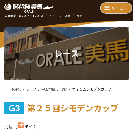
コ
ナ
ン
ビ
テ
ゲ
営業時間：8：00～21：00頃
（ナイターレース終了）まで
ン
ー
ツ
シ
へ
ョ
ス
ン
キ
に
ッ
移
レース
プ
動
HOME
レース
中国地区
児島
第２５回シモデンカップ
G3
第２５回シモデンカップ
児島（
デイ ）