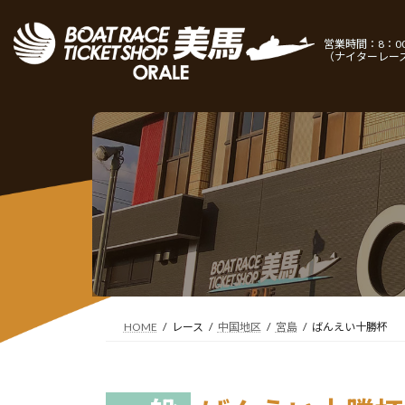
コ
ナ
ン
ビ
営業時間：8：00
テ
ゲ
（ナイターレー
ン
ー
ツ
シ
へ
ョ
ス
ン
キ
に
ッ
移
プ
動
HOME
レース
中国地区
宮島
ばんえい十勝杯