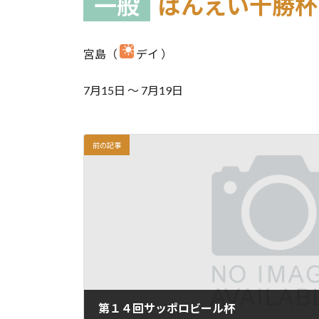
一般
ばんえい十勝杯
宮島（
デイ ）
7月15日 ～ 7月19日
前の記事
第１４回サッポロビール杯