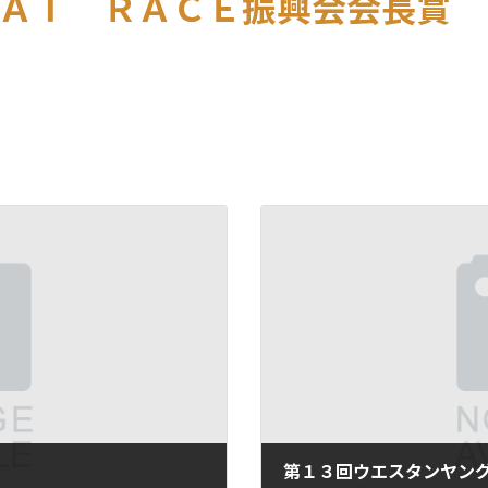
ＡＴ ＲＡＣＥ振興会会長賞
第１３回ウエスタンヤン