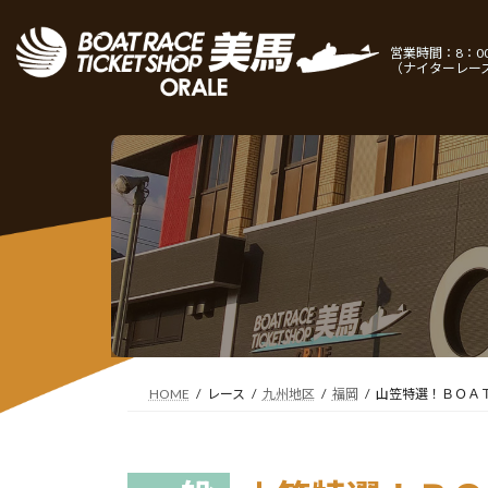
コ
ナ
ン
ビ
営業時間：8：00
テ
ゲ
（ナイターレー
ン
ー
ツ
シ
へ
ョ
ス
ン
キ
に
ッ
移
プ
動
HOME
レース
九州地区
福岡
山笠特選！ＢＯＡ