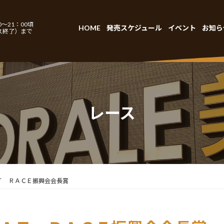
～21：00頃
HOME
発売スケジュール
イベント
お知ら
ス終了）まで
レース
Ｔ ＲＡＣＥ振興会会長賞