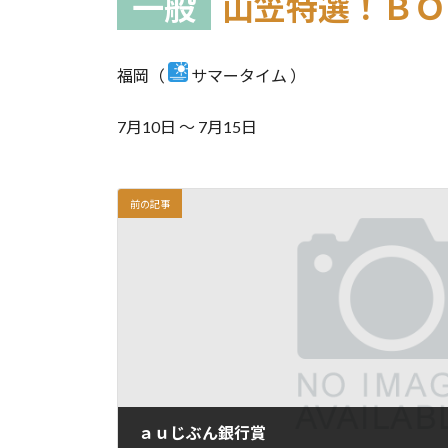
一般
山笠特選！ＢＯ
福岡（
サマータイム ）
7月10日 ～ 7月15日
前の記事
ａｕじぶん銀行賞