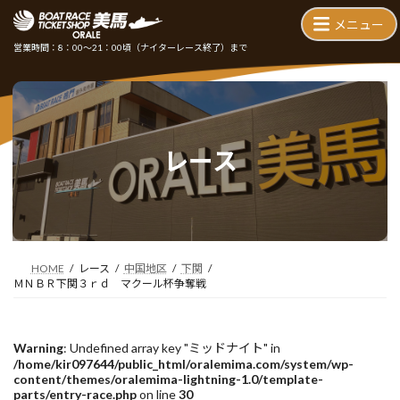
コ
ナ
ン
ビ
テ
ゲ
営業時間：8：00～21：00頃
（ナイターレース終了）まで
ン
ー
ツ
シ
へ
ョ
ス
ン
キ
に
ッ
移
レース
プ
動
HOME
レース
中国地区
下関
ＭＮＢＲ下関３ｒｄ マクール杯争奪戦
Warning
: Undefined array key "ミッドナイト" in
/home/kir097644/public_html/oralemima.com/system/wp-
content/themes/oralemima-lightning-1.0/template-
parts/entry-race.php
on line
30