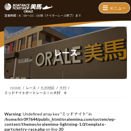
コ
ナ
ン
ビ
テ
ゲ
営業時間：8：00～21：00頃
（ナイターレース終了）まで
ン
ー
ツ
シ
へ
ョ
ス
ン
キ
に
ッ
移
レース
プ
動
HOME
レース
九州地区
大村
ミッドナイトボートレースｉｎ大村 ６
Warning
: Undefined array key "ミッドナイト" in
/home/kir097644/public_html/oralemima.com/system/wp-
content/themes/oralemima-lightning-1.0/template-
parts/entry-race.php
on line
30