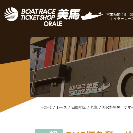
コ
ナ
ン
ビ
営業時間：8：00
テ
ゲ
（ナイターレー
ン
ー
ツ
シ
へ
ョ
ス
ン
キ
に
ッ
移
プ
動
HOME
レース
四国地区
丸亀
RNC杯争奪 サマ