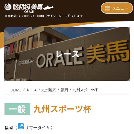
コ
ナ
ン
ビ
テ
ゲ
営業時間：8：00～21：00頃
（ナイターレース終了）まで
ン
ー
ツ
シ
へ
ョ
ス
ン
キ
に
ッ
移
レース
プ
動
HOME
レース
九州地区
福岡
九州スポーツ杯
一般
九州スポーツ杯
福岡（
サマータイム ）